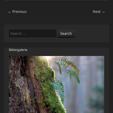
Post navigation
←
Previous
Next
→
Search
Bildergalerie