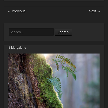
Post navigation
←
Previous
Next
→
Search
Bildergalerie