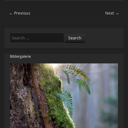
Post navigation
←
Previous
Next
→
Search
Bildergalerie