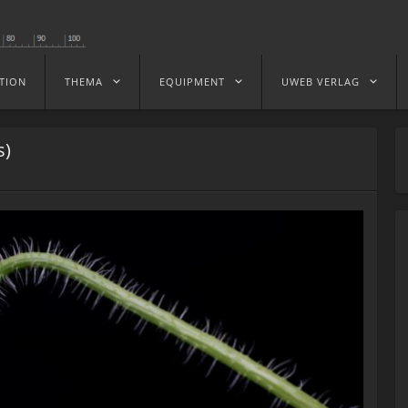
TION
THEMA
EQUIPMENT
UWEB VERLAG
s)