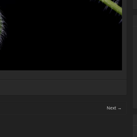
Next
→